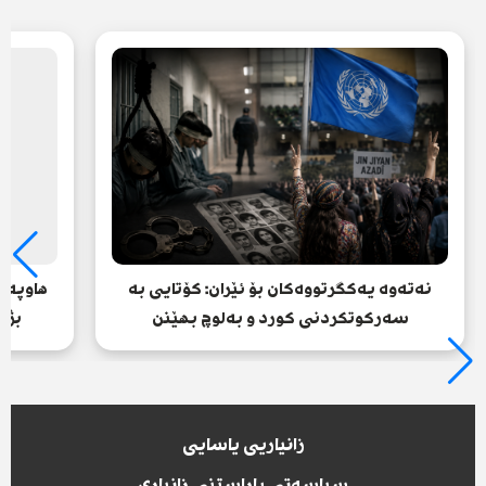
نەتەوە یەکگرتووەکان بۆ ئێران: کۆتایی بە
هاوپەی
سەرکوتکردنی کورد و بەلوچ بهێنن
بژا
زانیاریی یاسایی