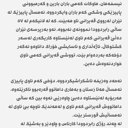
ئیسفەهان، هاوکات کەمی باران بارین و گەرمبوونی
پاییزێکی وشکی کەم باران وایکردووە، ئەمساڵ پاییزێک لە
ئێران لەرووی قەیرانی ئاو هەبێت، کە لە لانیکەم لە ٥٧
ساڵی رابردوودا نموونەی نەبووە. ئەو بەرپرسەی ئێران
دەڵێ قەیرانی کەم ئاوی لەئێستاوە کاریگەری لەسەر
کشتوکاڵ، ئاژەڵداری و ئاسایشی خۆراک داناوەو ئەگەر
دۆخەکە بەردەوام بێت، تووشی قەیرانی کەمی ئاوی
خواردنەوەش دەبن.
ئەحەد وەزیفە ئاشکراشیکردووە، دۆخی کەم ئاوی پاییزی
ئەمساڵ هەتا زستان و بەهاری داهاتوو قەرەبوو ناکرێتەوە،
هەربۆیە لەئێستاوە دەبێ چاوەرێی ئەوە بین کە ساڵی
داهاتووش قەیرانی کەم ئاوی و لەهەندێک ناوچە بێ ئاوی لە
ئەمساڵیش قورستر بێت.
لە چەند رۆژی رابردوودا کارناس و چاودێر و بەشێک لە