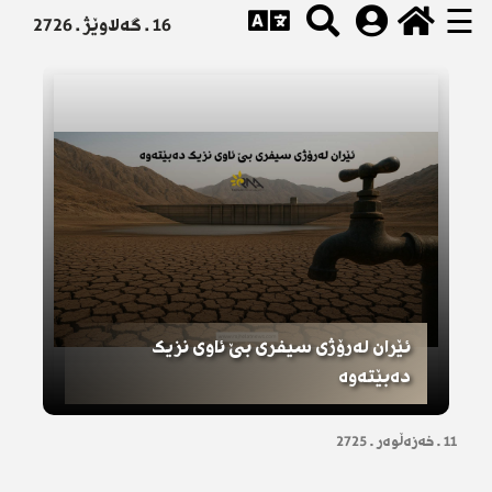
☰
16 . گەلاوێژ . 2726
ئێران لەرۆژی سیفری بێ ئاوی نزیک
دەبێتەوە
11 . خەزەڵوەر . 2725