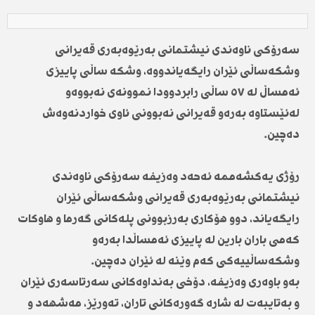
سەرۆکی ناوەندی نیشتمانی بەرێوەبەری قەیرانی
وشکەساڵی ئێران رایگەیاندووە، وشکە ساڵی پاییزی
ئەمساڵ لە ٥٧ ساڵی رابردوودا نموونەی نەبووەو
لەئێستاوە بەرەو قەیرانی نەبوونی ئاوی خواردنەوەش
دەچین.
رۆژی یەکشەممە ئەحەد وەزیفە سەرۆکی ناوەندی
نیشتمانی بەرێوەبەری قەیرانی وشکەساڵی ئێران
رایگەیاند، دوو هۆکاری بەرزبوونی پلەکانی گەرما و هاوکات
کەمی باران بارین لە پاییزی ئەمساڵدا بەرەو
وشکەساڵییەکی کەم وێنە لە ئێران دەچین.
بەو باوەری وەزیفە، دۆخی بەنداوەکانی سەرتاسەری ئێران
و بەتایبەت لە شارە گەورەکانی تاران، تەورێز، مەشهەد و