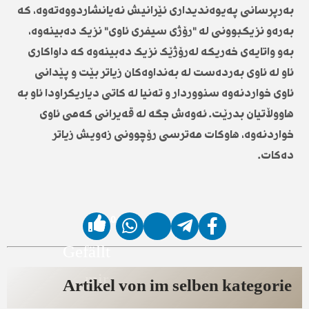
بەرپرسانی پەیوەندیداری ئێرانیش نەیانشاردووەتەوە، کە
بەرەو نزیکبوونی لە "رۆژی سیفری ئاوی" نزیک دەبینەوە،
بەو واتایەی خەریکە لەرۆژێک نزیک دەبینەوە کە داواکاری
ئاو لە ئاوی بەردەست لە بەنداوەکان زیاتر بێت و پێدانی
ئاوی خواردنەوە سنووردار و تەنیا لە کاتی دیاریکراودا ئاو بە
هاووڵاتیان بدرێت. ئەوەش جگە لە قەیرانی کەمی ئاوی
خواردنەوە، هاوکات مەترسی رۆچوونی زەویش زیاتر
دەکات.
0
Gefällt
mir
Artikel von im selben kategorie