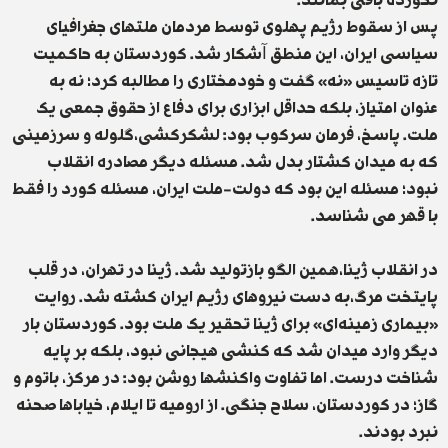
نخورده باقی بمانند.
‏پس از سقوط رژیم پهلوی توسط مردمان ملتهای جغرافیای
سیاسی ایران، این منطق آشکار شد. کوردستان به حاکمیت
تازە تاسیس «نه» گفت و خودمختاری را مطالبه کرد؛ نه بە
عنوان امتیاز، بلکه حداقل ابزاری برای دفاع از حقوق جمعی یک
ملت. پاسخ، فرمان سرکوب بود: لشکرکشی،گلوله و سرزمینی
که به میدان کشتار بدل شد. مسئله دیگر مصادره انقلاب
نبود؛ مسئلە این بود کە دولت-ملت ایران، مسئله کورد را فقط
با قهر می شناسد.
در انقلاب ژینا،همین الگو بازتولید شد. ژینا در تهران، در قلب
پایتخت مرگ،به دست نیروهای رژیم ایران کشته شد. روایت
«بیماری زمینه‌ای» برای ژینا تحقیر یک ملت بود. کوردستان بار
دیگر وارد میدان شد کە کنشی هیجانی نبود، بلکه بر پایە
شناخت درست. اما تفاوت واکنشها روشن بود: در مرکز، باتوم و
گاز؛ در کوردستان، سلاح جنگی. از ارومیه تا ایلام، خیابا‌ها صحنه
نبرد بودند.