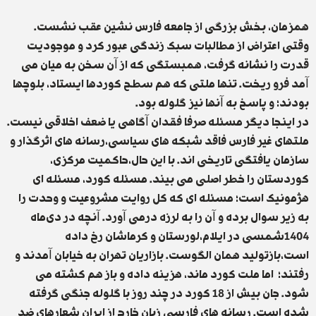
همزمان، بخش بزرگی از جامعه فارس نشین عقب نشست.
وقتی اعتراض از مطالبات سبک زندگی عبور کرد و موجودیت
قدرت را نشانه گرفت، همبستگی کە از آن سخن بە میان می
آمد فرو ریخت. تنها ملتی که هم سطح کوردها ایستاد، بلوچها
بودند؛ و پاسخ به آنها نیز گلوله بود.
‏در اینجا دیگر مسئله صرفا فقدان آگاهی یا ضعف اخلاقی نیست.
ملتهای غیر فارس فاقد شبکە های سیاسی،رسانە های اثرگذار و
سازمان یافتگی تاریخی ‌اند. با این حال،حاکمیت مرکزی،
کوردستان را خطر اصلی می بیند. مسئله کورد، مسئلە ‌ای
هژمونیک است؛ مسئلە ‌ای که کل روایت مشروعیت و وحدت را
به زیر سوال بردە و آن را بە لرزە درمی ‌آورد. آنچه در دی‌ماه
1404شمسی در ایلام،لورستان و کرماشان رخ دادە
است،بازتولید همان الگوست. بازاریان تهران بە خیابان آمدند و
رفتند؛ اما ملت کورد ماند، هزینه دادە و باز هم کشتە می
شود. جان بیش از 18 کورد در چند روز با گلوله جنگی گرفته
شدە است. رسانە ‌های فارسی ‌زبان خارج از ایران شعارهای ضد