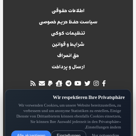
اطلاعات حقوقی
سیاست حفظ حریم خصوصی
تنظیمات کوکی
شرایط و قوانین
حق انصراف
ارسال و پرداخت
all rights reserved for
Wir respektieren Ihre Privatsphäre
Hansa Digitall System
Version: 2.3
Wir verwenden Cookies, um unsere Website bereitzustellen, zu
verbessern und um anonyme Statistiken zu erstellen. Einige
Dienste von Drittanbietern können ebenfalls Cookies einsetzen.
Sie können Ihre Auswahl jederzeit in den Privatsphäre-
Einstellungen ändern.