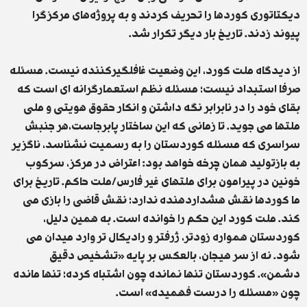
دیکتاتوری کوردها را تحریف کردند و به پروژه‌های مرکزگرا
پیوند زدند. تاریخ بار دیگر تکرار شد.
از دیدگاە ملت کورد، این وضعیت غافلگیرکننده نیست. مسئله
صرفا استبداد نیست؛ مسئله نظم استعمارگرانە ای است که
بقای خود را در نابرابر نگه داشتن و انکار حقوق هویتی و ملی
ملتها می جوید. تا زمانی که این ساختار پابرجاست،هر جنبش
سراسری که مسئله کوردستان را به رسمیت نشناسد، ناگزیر
به بازتولید همان چرخە خواهد بود: اعتراض در مرکز، سرکوب
خونین در پیرامون برای ملتهای غیر فارس/ملت حاکم. تاریخ برای
ما کوردها نقش هشداردهنده ندارد؛ نقش قاضی را بازی می
کند. ملت کورد این حکم را خوانده است. به همین دلیل،
کوردستان همواره زودتر، ژر‌فتر و رادیکال تر وارد میدان می
شود. نه از سر هیجان، بالعکس بر پایه «تشخیص دقیق
دشمن». کوردستان تنها نمانده چون اشتباه کرده؛ تنها مانده
چون «مسئله را درست فهمیده» است.