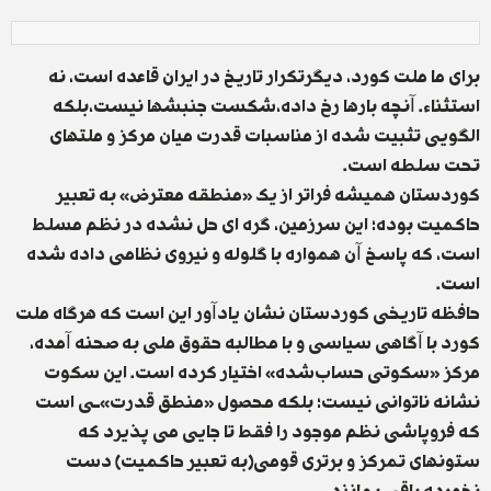
برای ما ملت کورد، دیگرتکرار تاریخ در ایران قاعده است، نه
استثناء. آنچه بارها رخ دادە،شکست جنبشها نیست،بلکه
الگویی تثبیت شده از مناسبات قدرت میان مرکز و ملتهای
تحت سلطه است.
کوردستان همیشه فراتر از یک «منطقه‌ معترض» بە تعبیر
حاکمیت بوده؛ این سرزمین، گرە ‌ای حل نشده در نظم مسلط
است، که پاسخ آن همواره با گلوله و نیروی نظامی داده شده
است.
‏حافظه‌ تاریخی کوردستان نشان یادآور این است که هرگاه ملت
کورد با آگاهی سیاسی و با مطالبە حقوق ملی به صحنه آمده،
مرکز «سکوتی حساب‌شده» اختیار کرده است. این سکوت
نشانه ناتوانی نیست؛ بلکه محصول «منطق قدرت»ـی است
که فروپاشی نظم موجود را فقط تا جایی می پذیرد که
ستونهای تمرکز و برتری قومی(بە تعبیر حاکمیت) دست