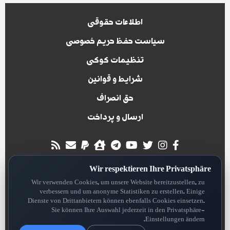
اطلاعات حقوقی
سیاست حفظ حریم خصوصی
تنظیمات کوکی
شرایط و قوانین
حق انصراف
ارسال و پرداخت
all rights reserved for
Wir respektieren Ihre Privatsphäre
Hansa Digitall System
Version: 2.3
Wir verwenden Cookies, um unsere Website bereitzustellen, zu
verbessern und um anonyme Statistiken zu erstellen. Einige
Dienste von Drittanbietern können ebenfalls Cookies einsetzen.
Sie können Ihre Auswahl jederzeit in den Privatsphäre-
Einstellungen ändern.