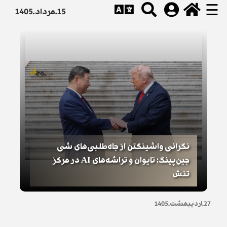
☰
15.مرداد.1405
نگرانی واشینگتن از جاه‌طلبی‌های شی
جین‌پینگ؛ تایوان و تراشه‌های AI در مرکز
تنش
27.اردیبهشت.1405