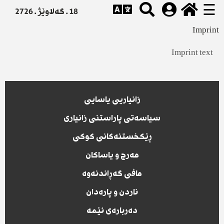
☰
18 . گەلاوێژ . 2726
Imprint
Imprint text
زانیاریی یاسایی
سیاسەتی پاراستنی زانیاری
ڕێکخستنەکانی کوکی
مەرج و یاساکان
مافی گەڕاندنەوە
ناردن و پارەدان
دەربارەی ئێمە