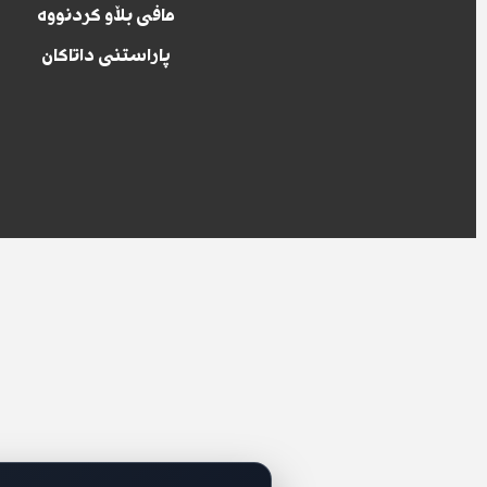
مافی بڵاو کردنووە
پاراستنی داتاکان