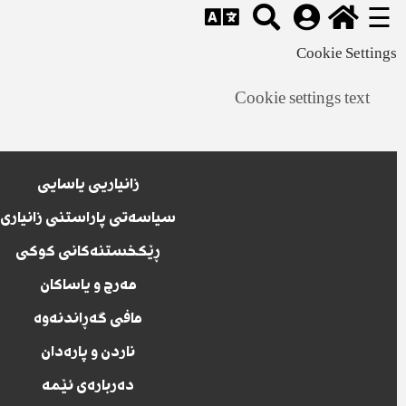
☰
Cookie Settings
Cookie settings text
زانیاریی یاسایی
سیاسەتی پاراستنی زانیاری
ڕێکخستنەکانی کوکی
مەرج و یاساکان
مافی گەڕاندنەوە
ناردن و پارەدان
دەربارەی ئێمە