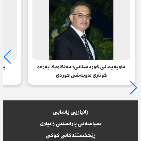
هاوپەیمانی کوردستانی؛ هەنگاوێک بەرەو
بزا
گوتاری هاوبەشی کوردی
زانیاریی یاسایی
سیاسەتی پاراستنی زانیاری
ڕێکخستنەکانی کوکی