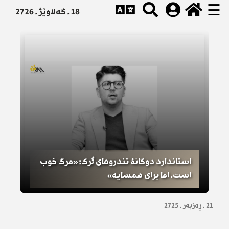
☰
18 . گەلاوێژ . 2726
استاندارد دوگانۀ تندروهای تُرک: «مرگ خوب
است، اما برای همسایه»
21 . ڕەزبەر . 2725