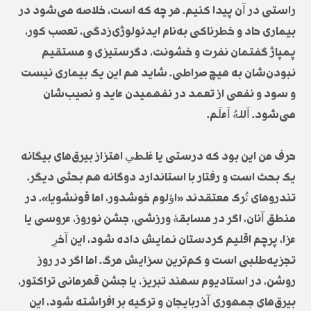
راستی در آن پیدا کنیم. هر چه که است، خلاصه می‌شود در
بیماری حاد و خطرناکی به‌نام ایدئولوژی‌زدگی، تعصب کور،
پمپاژ گفتمان نفرت و خشونت، دگرستیزی و مستقیم
نبودن‌شان به هیچ صراطی. شاید هم این یک بیماری نیست
و سود و نفعی از تعمد در نفهمیدن عاید و نصیب‌شان
می‌شود. اَللهُ اَعلَم.
حرف من این بود که درستی یا غلطیِ اهتزاز بیرق‌های بیگانه
یک بحث است و رفتار با استاندارد دوگانه هم بحثی دیگر.
تندروهای تُرک معتقدند «اؤلوم خوشدور، اما قونشویا». در
منطق آنان، اگر در مسابقۀ ورزشی، جشن نوروز، عروسی یا
عزا، پرچم اقلیم کردستان نمایش داده شود، این آخرِ
تجزیه‌طلبی است و کم‌ترین سزایش مرگ. اما اگر در روز
روشن، در استادیوم سهند تبریز، یا جشن قهرمانی تراکتور،
بیرق‌های جمهوری آذربایجان و ترکیه بر افراشته شود، این