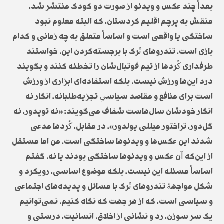
بعداً چند عکس و ویدئو از صورت دو کودک منتشر شد،
منقش به پرچم اقلیم کردستان، که البته معلوم نبود
ساختگی یا واقعی است و اساساً متعلق به چه زمانی و کدام
بازی است. تندروهای تُرک با برجسته‌کردن این، خواستند
طرفداری کُردها از تیم فوتبال‌شان را تخطئه کنند و بگویند
درد این‌ها ورزش نیست، بلکه استفاده‌ای ابزاری از ورزش
است برای منافع و مقاصد سیاسیِ تجزیه‌طلبانه. انگار نه
انگار خودشان سال‌هاست شفاف می‌گویند: «نه توپدور، نه
گل‌دور، تراختور میللی یولدور». در مقابل، کُردها مدعی
شدند این عکس‌ها و ویدئوها ساختگی است. من اما مستقل
از این‌که آن عکس و ویدئوها ساختگی بودند یا نه، گفتم
اساساً مسئله این نیست. بلکه موضوع اساسی، رویکرد و
شکل مواجهۀ تندروهای تُرک با مسائل و پدیده‌های اجتماعی
و سیاسی است، که از هر جهت که نگاه کنیم، نمی‌توانیم
یک سر سوزن، رد و نشانی از اخلاق، انسانیت، درستی و