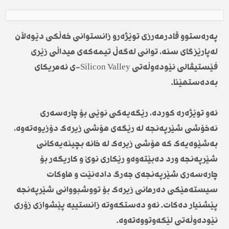
پەرەستوو قادرمەرزی توێژەرو زانستوانی خەڵکی دێوەڵان
لەپارێزگای سنە، توانی لەگەڵ تیمەکەی میداڵی زێری
فێستیڤالی نێودەوڵەتی Silicon Valley-ی ئەمریکای
بەدەستهێنا.
ئەو توێژەرە کوردە، رێگەیەکی نوێی بۆ چارەسەری
نەخۆشی شێرپەنجە لە رێگەی هۆشی زیرەک دۆزیوەتەوە،
بەشێوەیەک کە هۆشی زیرەک لە خانە بچینەیەکانی
شێرپەنجە ورد دەبێتەوەو رێکاری نوێ و کاریگەر بۆ
چارەسەری شێرپەنجەی جەرگ دادەنێت و هاوکات
سیستەمێکی دەرمانی زیرەک بۆ تووشبووانی شێرپەنجە
پێشنیار دەکات. ئەو دەستکەوتە زانستییە پێشوازی زۆری
نێودەوڵەتی لێکەوتووەتەوە.