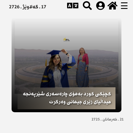
☰
17 . گەلاوێژ . 2726
کچێکی کورد بەهۆی چارەسەری شێرپەنجە
میداڵیای زێری جیهانی وەرگرت
21 . خەرمانان . 2725