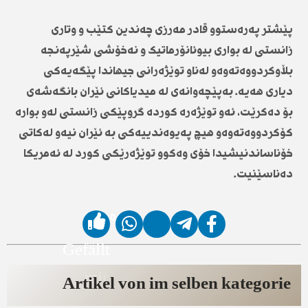
پێشتر پەرەستوو قادر مەرزی چەندین کتێب و وتاری
زانستی لە بواری بیوئانۆرماتیک و نەخۆشی شێرپەنجە
بڵاوکردووەتەوەو لەناو توێژەرانی جیهاندا پێگەیەکی
دیاری هەیە. بەپێچەوانەی لە میدیاکانی ئێران بانگەشەی
بۆ دەکرێت، ئەو توێژەرە کوردە گروپێکی زانستی لەو بوارە
کۆکردووەتەوەو هیچ پەیوەندییەکی بە ئێران نیەو لەکاتی
خۆناساندنیشیدا خۆی وەکوو توێژەرێکی کورد لە ئەمریکا
دەناسێنیت.
0
Gefällt
mir
Artikel von im selben kategorie