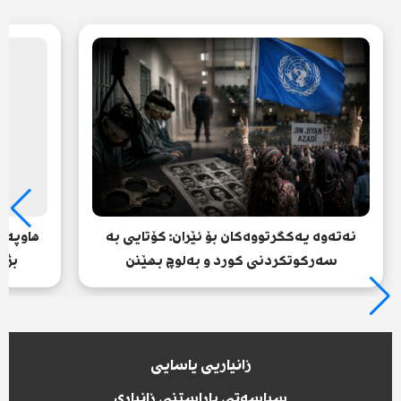
نەتەوە یەکگرتووەکان بۆ ئێران: کۆتایی بە
هاوپەی
سەرکوتکردنی کورد و بەلوچ بهێنن
بژا
زانیاریی یاسایی
سیاسەتی پاراستنی زانیاری