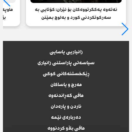
نەتەوە یەکگرتووەکان بۆ ئێران: کۆتایی بە
هاوپەی
سەرکوتکردنی کورد و بەلوچ بهێنن
بژا
زانیاریی یاسایی
سیاسەتی پاراستنی زانیاری
ڕێکخستنەکانی کوکی
مەرج و یاساکان
مافی گەڕاندنەوە
ناردن و پارەدان
دەربارەی ئێمە
مافی بڵاو کردنووە