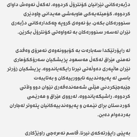
دژبەرەکانی ئێرانیان کۆنترۆڵ کردووە، لەگەڵ ئەوەش داوای
کردووە، کۆمیتەیەکی هاوبەشی مەیدانی چاودێری
سنوورەکان بکەن، بۆ ئەوەی گروپە چەکدارەکانی دژبەری
ئێران لەسەر سنوورەکان بە تەواوەتی کۆنترۆڵ بکرێن.
لە راپۆرتێکدا سەبارەت بە کۆبوونەوەی ئەمرۆی وەفدی
ئەمنی عێراق لەگەڵ مەسعود پزیشکیان سەرۆککۆماری
ئێران ماڵپەری دەوڵەتی ئیرنا رایگەیاندووە، پزیشکیان زۆرتر
باسی لە پەیوەندییە ئابوورییەکان و بەتایبەت
جێبەجێکردنی هێڵی شەمەندەفەری نێوان دوو وڵاتی
کردووە، راشیگەیاندووە، لەرووی عێراق و هەرێمی
کوردستان بڕای ئێمەن و پەیوەندییەکانیان پتەوتر لەجاران
بەردەوام دەبن.
بەپێی راپۆرتەکەی ئیرنا، قاسم ئەعرەجی راوێژکاری