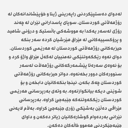
لەدوای دەستپێکردنی راپەرینی ژینا و خۆپێشاندانەکان لە
رۆژهەڵاتی کوردستان، سوپای پاسدارانی ئێران لە چەند
رۆژی لەسەر یەکدا بە مووشەکی باڵستیک و درۆنی شاهید
و پرۆکسییەکانی لە عێراق هێرشیان کردە سەر بنکە
حیزبەکانی رۆژهەڵاتی کوردستان لە هەرێمی کوردستان.
دوای ئەوە رێککەوتنێکی ئەمنییان لەگەڵ عێراق واژۆ کرد و
بۆ ئەوەی سەرەتا پێشمەرگەکانی رۆژهەڵات لەسەر
سنوورەکان دوور بخەنەوە، دواتر حیزبەکانی رۆژهەڵاتی
کوردستان چەک بکەن، ئینجا بنکەکانیان دابخەن و بۆ
شوێنی دیکە بیانگوازنەوە. بە وتەی بەرپرسانی هەرێمی
کوردستان رێککەوتنەکە جێبەجێ کراوە، بەرپرسانی
عێراقی دەڵێن بەشێکی زۆری جێبەجێ کراوە، بەڵام لایەنی
ئێرانی بەردەوام گوشارەکانیان زیاتر دەکەن و داوای
جێبەجێکردنی هەموو خاڵەکان دەکەن.