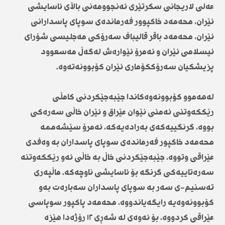
عەلی لاریجانی سکرتێری ئەنجوومەنی باڵای ئاسایشی
ئێران، محەمەد خاکپوور فەرماندەی سوپای پاسدارانی
ئێران، محەمەد باقر قالیباف سەرۆکی مەجلیسی شۆرای
ئیسلامی ئێران و ئەمرۆ ئێوارەش لەگەڵ مەسعوود
پزیشکیان سەرۆککۆماری ئێران کۆبوونەتەوە.
لەهەموو کۆبوونەوەکاندا جێبەجێکردنی کامڵی
رێککەوتنی ئەمنی نێوان عێراق و ئێران خاڵی سەرەکی
بووە، گرنگییەکەی بەرادەیەکە، ئەمرۆ سێشەممە
محەمەد خاکپور فەرماندەی سوپای پاسداران بە وەفدی
عێراقی وتووە، جێبەجێکردنی خاڵ بە خاڵی ئەو رێککەوتنە
سەرەتاییەکی گرنگە بۆ ئاسایشی ناوچەکە. ماڵپەری
تەسنیم-ی سەر بە سوپای پاسداران سەبارەت بەو
کۆبوونەوەیە رایگەیاندووە، محەمەد پاکپور سوپاسی
عێراقی کردووە، بۆ ئەوەی لە شەڕی ١٢ رۆژەدا هێزە