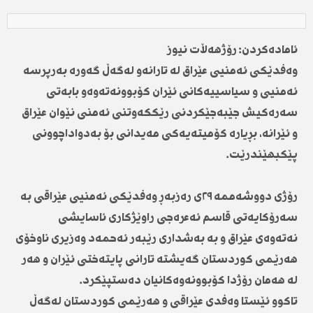
ئامادەکردن: رۆژهەڵات نیوز
وەفدێکی ئەمنیی عێراق لە تارانەو لەگەڵ گەورە بەرپرسە
ئەمنیی و سیاسییەکانی ئێران کۆبوونەتەوەو بابەتی
سەرەکیش جێبەجێکردنی رێککەوتنی ئەمنی نێوان عێراق
و ئێرانە، بڕیارە کۆمیتەیەکی مەیدانی بۆ بەدواداچوونی
پێکبهێندرێت.
رۆژی دووشەممە ٢٩ی رەزبەڕ وەفدێکی ئەمنیی عێراقی بە
سەرۆکایەتی قاسم ئەعرەجی راوێژکاری ئاسایشی
نەتەوەی عێراق و بە بەشداری رێبەر ئەحمەد وەزیری ناوخۆی
هەرێمی کوردستان گەیشتە تارانی پایتەختی ئێران و هەر
لە هەمان رۆژدا کۆبوونەوەکانیان دەستپێکرد.
تاکوو ئێستا وەفدی عێراقی و هەرێمی کوردستان لەگەڵ