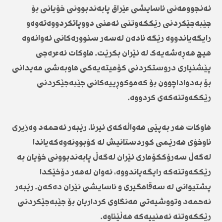
ئەنجوومەنی ئاسایشی عێراق پابەندبوونی خۆیانی بۆ
جێبەجێکردنی رێککەوتنی ئەمنی دووپاتکردووەتەوەو
رایگەیاندووە رێگە نادەن لەسەر سنوورەکانی ئەوانەوە
هیچ هەڕەشەیەک لە ئێران بکرێت. هاوکات ئەعرەجی
پێشنیاری دروستکردنی کۆمیتەیەکی هاوبەشی مەیدانی
بۆ بەدواداچوون بۆ کەموکوڕییەکانی جێبەجێکردنی
رێککەوتنەکەی کردووە.
هاوکات هەر بەپێی هەواڵەکەی ئیرنا، رێبەر ئەحمەد وەزیری
ناوخۆی هەرێمی کوردستانیش لە کۆبوونەوەکەیاندا
لەگەڵ سەرۆککۆماری ئێران لەگەڵ پابەندبوونی خۆیان بە
رێککەوتنەکە رایگەیاندووە، ئەوان لەهەر دۆخێکدا
پشتیوانی لە سەقامگیری و ئاسایشی ئێران دەکەن. رێبەر
ئەحمەد وتووشیەتی هەنگاوی کرداریان بۆ جێبەجێکردنی
رێککەوتنە ئەمنییەکە هەڵێناوە.