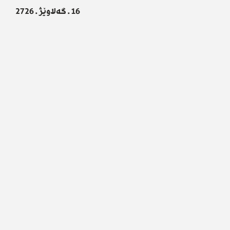
16 . گەلاوێژ . 2726