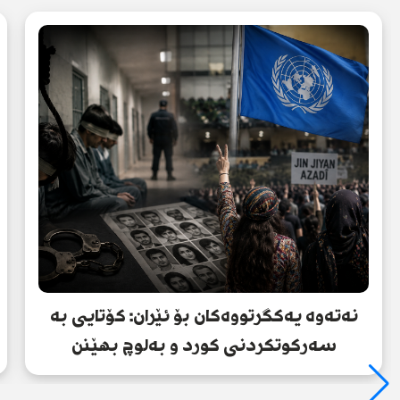
نەتەوە یەکگرتووەکان بۆ ئێران: کۆتایی بە
سەرکوتکردنی کورد و بەلوچ بهێنن