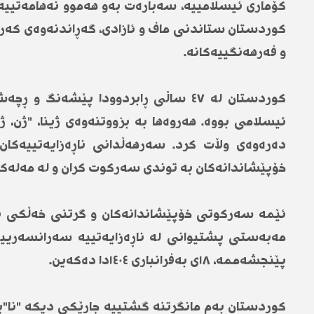
کۆماری ئیسلامییە، سەبارەت بەو هەموو نەهامەتییەی ل
کوردستان ستاندنی ماف و ئازادی، گەڕاندنەوەی کەرا
و فەرهەنگییەکانە.
کوردستان لە ٤٧ ساڵی ڕابردوودا پێش
ئیسلامی بووە. هەروەها بە بزووتنەوەی ژینا، "ژن،
دەرەوەی وڵات کرد. سەرهەڵدانی ناڕەزایەتییەکا
خۆپێشاندانەکان بە توندی سەرکوت کران و لە مەلەکش
ئێمە سەرکوتی خۆپێشاندانەکان و گرتنی خەڵکی نا
مەبەستی پشتیوانی لە ناڕەزایەتییە سەرانسەرییەک
پێنجشەممە، ١٨ی بەفرانباری ١٤٠٤دا دەکەین.
کوردستان بەم مانگرتنە گشتییە جارێکی دیکە "نا"ی