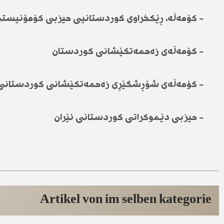
- کۆمەڵە، ڕێکخراوی کوردستانیی حیزبی کۆمۆنیستی
- کۆمەڵەی زەحمەتکێشانی کوردستان
- کۆمەڵەی شۆڕشگێڕی زەحمەتکێشانی کوردستانی 
- حیزبی دێموکراتی کوردستانی ئێران
Artikel von im selben kategorie