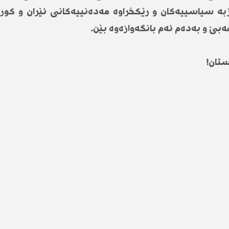
زبە سیاسییەكان و رێكخراوە مەدەنییەكانی ئێران و كو
ەبێ و بەدەم ئەم بانگەوازەوە بێن.
تان!