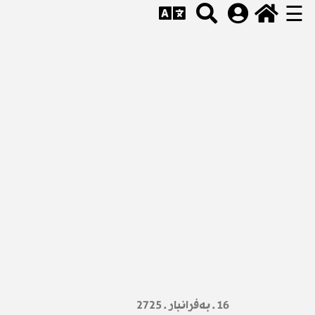
☰
16 . بەفرانبار . 2725