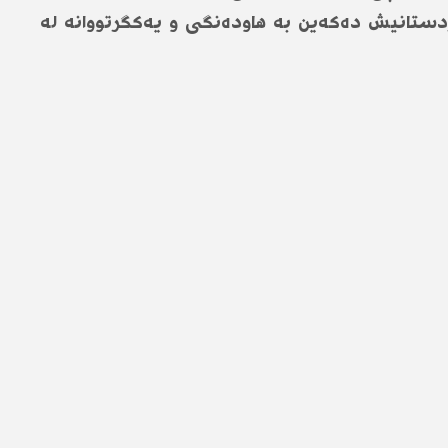
ردستانیش دەكەین بە هاودەنگی و یەكگرتووانە لە