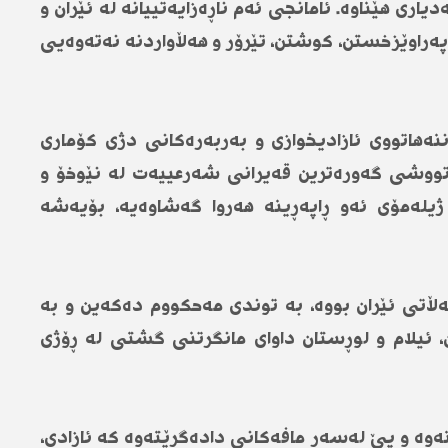
ری هێناوە. ئامانجی ئەم ناڕەزایەتییانە لە ئێران و
ەراوێزخستن، کوشتن، تێرۆر و هەڵاواردنە نەتەوەیی
راننەهاتووی ئازادیخوازی و بەربەرەکانی دژی کۆماری
ی تووشی گەورەترین قەیرانی شەرعییەت لە نێوخۆ و
یلەمۆی ئەو ڕاپەڕینە هەروا گەشاوەیە، بۆیەشە
تی ئێران بووە، بە توندی مەحکووم دەکەین و بە
 ئیلام و لوڕستان داوای مانگرتنی گشتی لە ڕۆژی
وە و پێ لەسەر مافەکانی دادەگرێتەوە کە ئازادی،