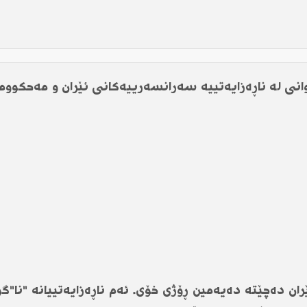
نی لە ناڕەزایەتییە سەرانسەرییەکانی ئێران و مەحکوومک
ن دەچێتە دەیەمین ڕۆژی خۆی. ئەم ناڕەزایەتییانە "نا"