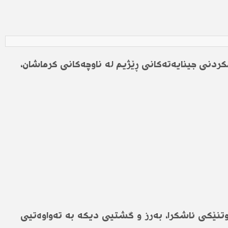
ردنی جینایەتەکانی ڕێژیم لە ناوچەکانی کرماشان،
گوتنێکی ئاشکرا، بەرز و گشتیی دیکە بە تەواوەتیی