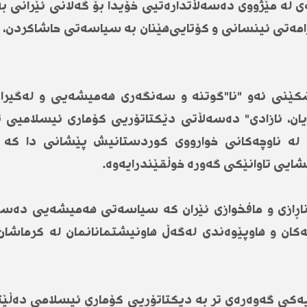
ە مێژووی دەسەڵاتدارەتیی خۆیدا بۆ گەلانی ئێرانی بەدیا
مەتی ئینسانی و کۆتایی‌هێنان بە سیاسەتی حاشاکردن، پ
ەنگ و ڕچەشکێنی ئەو "نا"گوتنە و سەنگەری هەمیشەیی و لەگی
 ژیان، ئازادی" دەسەڵاتی دێکتاتۆریی کۆماری ئیسلامی
ن لە ناوچەکانی خوارووی کوردستانیش پێشانی دا کە ژ
ایی تاوانێکی گەورە خوڵقێندرایەوە.
ڕازی و مافخوازی ئێران کە سیاسەتی هەمیشەیی دەسەڵا
ان و هاوپێوەندی لەگەڵ هاونیشتمانانمان لە کرماشان،
ەکی گەوەرەی تر بە دیکتاتۆریی کۆماری ئیسلامی دەڵێتە