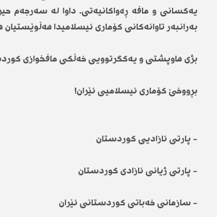
یەکسانی و مافە ڕەواکانیەتی. داوا لە سەرجەم حی
بەرانبەر تاوانەکانی كۆماری ئیسلامیدا هەڵوێستیان ه
بژی هاوپشتی و یەكگرتوویی خەڵكی مافخوازی كوردس
بڕووخێ كۆماری ئیسلامیی ئێران!
- پارتی ئازادیی کوردستان
- پارتی ژیانی ئازادی کوردستان
- سازمانی خەباتی کوردستانی ئێران