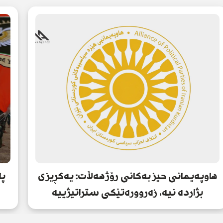
هاوپەیمانی حیزبەکانی رۆژهەڵات: یەکڕیزی
پا
بژاردە نیە، زەروورەتێکی ستراتیژییە