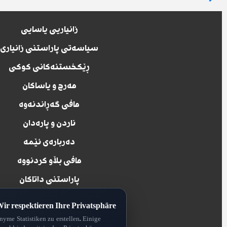
زانیاریی یاسایی
سیاسەتی پاراستنی زانیاری
ڕێکخستنەکانی کوکی
مەرج و یاساکان
مافی گەڕاندنەوە
ناردن و پارەدان
دەربارەی ئێمە
مافی بڵاو کردنووە
پاراستنی داتاکان
ir respektieren Ihre Privatsphäre
yme Statistiken zu erstellen. Einige