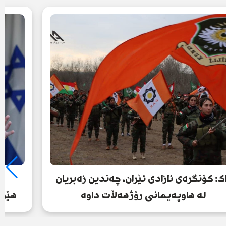
ک: کۆنگرەی ئازادی ئێران، چەندین زەبریان
ت
لە هاوپەیمانی رۆژهەڵات داوە
هێزە