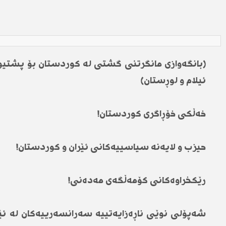
(بانگەوازی مانگرتنی گشتی لە کوردستان بۆ پشتیوا
ئیلام و لوڕستان)
خەڵكی خۆڕاگری كوردستان!
حیزب و لایەنە سیاسییەكانی ئێران و كوردستان!
رێكخراوەكانی كۆمەڵگەی مەدەنی!
شەپۆلی نوێی ناڕەزایەتییە سەرانسەرییەکان لە ئێرا