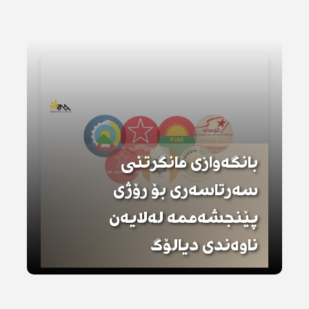
بانگەوازی مانگرتنی
سەرتاسەری بۆ رۆژی
پێنجشەممە لەلایەن
ناوەندی دیالۆگ