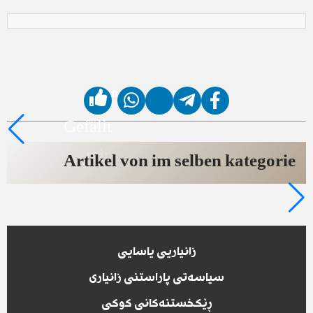
0
Gefällt
mir
Artikel von im selben kategorie
زانیاریی یاسایی
سیاسەتی پاراستنی زانیاری
ڕێکخستنەکانی کوکی