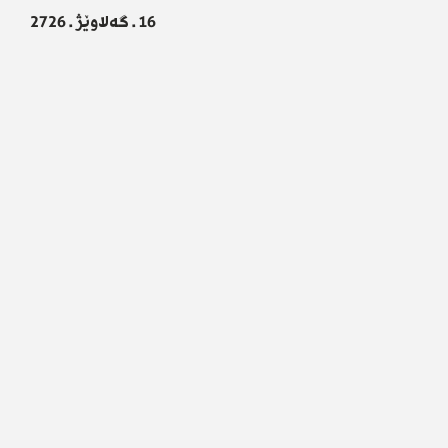
16 . گەلاوێژ . 2726