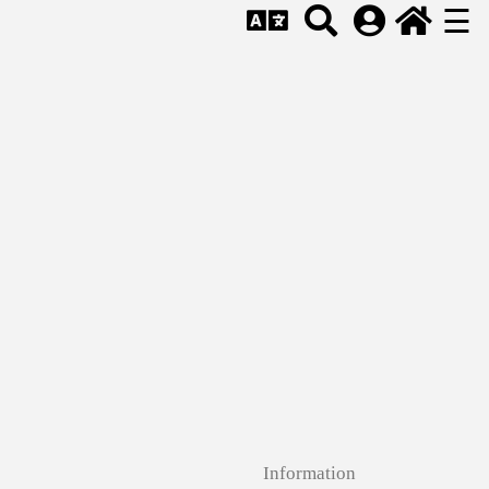
☰
Information