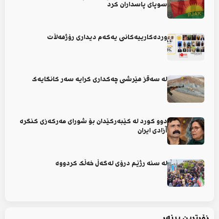
سوپای پاسداران کرد
وردەکارییەکانی یەکەم دیداری رۆژهەڵات
لە سەقز هێرشی چەکداری کرایە سەر کانگایەک
دوو کورد لە کێبەرکێدان بۆ شورای مەرکەزی کنگرە
آزادی ایران
لە سنە رژێم درۆی لەگەڵ خەڵک کردووە
زۆرترین بینەر