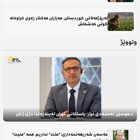
لەرۆژهەڵاتی کوردستان، هەزاران هەکتار زەوی کراوەتە
گوڵی خەشخاش
وتووێژ
د.حوسێن ئەحمەدی نیاز: یاساکانی ئێران لەبنەڕەتدا دژی ژنان
حەسەن شەریعەتمەداری: "ملت" نداریم، همە "ملیت"