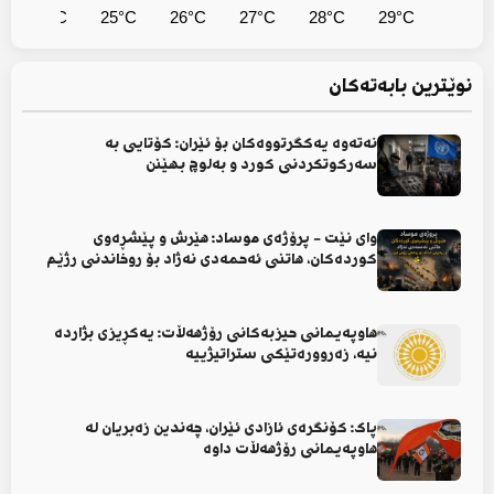
25°C
25°C
26°C
27°C
28°C
29°C
نوێترین بابەتەکان
نەتەوە یەکگرتووەکان بۆ ئێران: کۆتایی بە
سەرکوتکردنی کورد و بەلوچ بهێنن
وای نێت - پرۆژەی موساد: هێرش و پێشڕەوی
کوردەکان، هاتنی ئەحمەدی نەژاد بۆ روخاندنی رژێم
هاوپەیمانی حیزبەکانی رۆژهەڵات: یەکڕیزی بژاردە
نیە، زەروورەتێکی ستراتیژییە
پاک: کۆنگرەی ئازادی ئێران، چەندین زەبریان لە
هاوپەیمانی رۆژهەڵات داوە