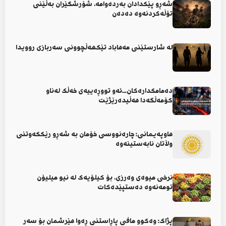
شەڕو پێکدادان بەردەوامە، شۆرشگێران بەڵێنی
تۆڵەکردنەوە دەدەن
لە شارستێنی مەهاباد تێکهەڵچوونی سەربازی روویدا
دەمامکدارەکان...ئەو تووڕەییەی خەڵک لەناو
کۆمەڵگەدا هەڵیدەرێژێت
هاوپەیمانی: چارەنووسی خۆمان بە شەڕو رێککەوتنی
وڵاتان نابەستینەوە
نرخی میوەی وەرزی، بۆ کیلۆیەک لە نیو میلیۆن
تومەنەوە دەستپێدەکات
پژاک: وەکوو مافی پاڕاستنی ڕەوا هێرشمان بۆ سەر