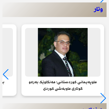
وتار
هاوپەیمانی کوردستانی؛ هەنگاوێک بەرەو
بزا
گوتاری هاوبەشی کوردی