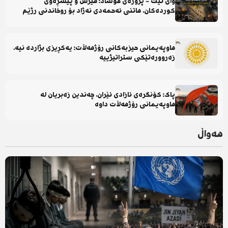
وای نێت - پرۆژەی موساد: هێرش و پێشڕەوی
کوردەکان، هاتنی ئەحمەدی نەژاد بۆ روخاندنی رژێم
هاوپەیمانی حیزبەکانی رۆژهەڵات: یەکڕیزی بژاردە نیە،
زەروورەتێکی ستراتیژییە
پاک: کۆنگرەی ئازادی ئێران، چەندین زەبریان لە
هاوپەیمانی رۆژهەڵات داوە
هەواڵ