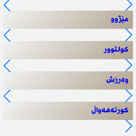
مێژوو
کولتوور
وەرزش
کورتەهەواڵ