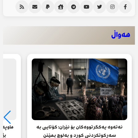
هەواڵ
نەتەوە یەکگرتووەکان بۆ ئێران: کۆتایی بە
هاوپەی
سەرکوتکردنی کورد و بەلوچ بهێنن
بژا