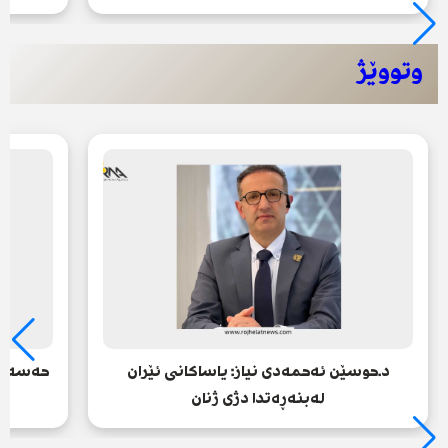
وتووێژ
د.حوسێن ئەحمەدی نیاز: یاساکانی ئێران
حەسەن ش
لەبنەڕەتدا دژی ژنان