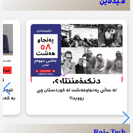
ھێدلاین
لە ساڵی پەنجاوهەشت لە کوردستان چی
ناوەند
روویدا؟
بە گەرم
Roj- Tech