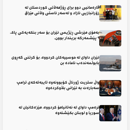
قارەمانیی دوو برای ڕۆژهەڵاتی کوردستان لە
زۆرانبازیی ئازاد و لەسەر ئاستی وڵاتی عێراق
بەهۆی هێرشی ڕێژیمی ئێران بۆ سەر بنکەیەکی پاک،
٩ پێشمەرگە بریندار بوون.
ئێران داوای لە حوسییەکان کردووە، بۆ گرتنی گەڕوی
بابوڵمەندەب ئامادە بن
واڵ ستریت ژورناڵ کۆبوونەوە تایبەتەکەی ترامپ
سەبارەت بە ئێرانی بڵاوکردەوە
ترەمپ داوای لە نەتانیاهۆ کردووە، هێزەکانیان لە
سوریا و لوبنان بکێشنەوە