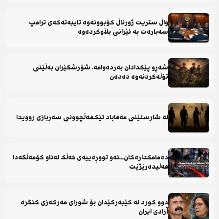
واڵ ستریت ژورناڵ کۆبوونەوە تایبەتەکەی ترامپ
سەبارەت بە ئێرانی بڵاوکردەوە
شەڕو پێکدادان بەردەوامە، شۆرشگێران بەڵێنی
تۆڵەکردنەوە دەدەن
لە شارستێنی مەهاباد تێکهەڵچوونی سەربازی روویدا
دەمامکدارەکان...ئەو تووڕەییەی خەڵک لەناو کۆمەڵگەدا
هەڵیدەرێژێت
دوو کورد لە کێبەرکێدان بۆ شورای مەرکەزی کنگرە
آزادی ایران