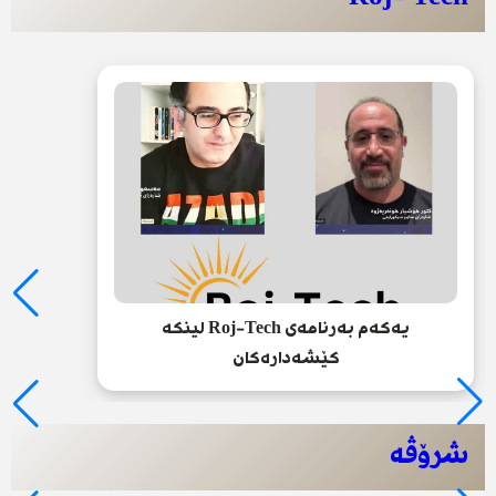
یەکەم بەرنامەی Roj-Tech لینکە
کێشەدارەکان
شرۆڤە