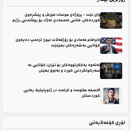
وای نێت - پرۆژەی موساد: هێرش و پێشڕەوی
کوردەکان، هاتنی ئەحمەدی نەژاد بۆ روخاندنی رژێم
ئابراهام حەمادی بۆ رۆژهەڵات نیوز: ترەمپ دەیەوێ
کۆتایی بەشەڕەکان بهێنێت
نەتەوە یەکگرتووەکان بۆ ئێران: کۆتایی بە
سەرکوتکردنی کورد و بەلوچ بهێنن
فلسفە مقاومت و کرامت در ژئوپلیتیک رهایی
کوردستان
تۆڕی کۆمەڵایەتی