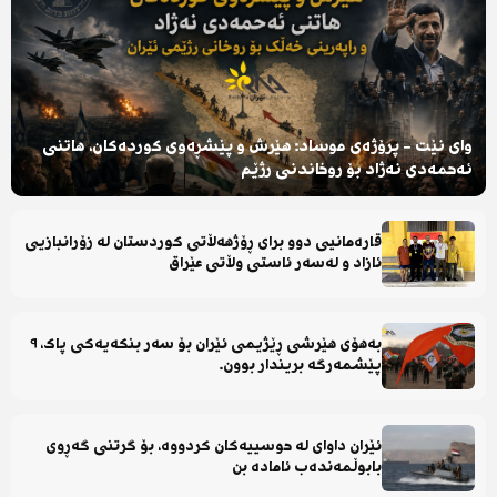
وای نێت - پرۆژەی موساد: هێرش و پێشڕەوی کوردەکان، هاتنی
ئەحمەدی نەژاد بۆ روخاندنی رژێم
قارەمانیی دوو برای ڕۆژهەڵاتی کوردستان لە زۆرانبازیی
ئازاد و لەسەر ئاستی وڵاتی عێراق
بەهۆی هێرشی ڕێژیمی ئێران بۆ سەر بنکەیەکی پاک، ٩
پێشمەرگە بریندار بوون.
ئێران داوای لە حوسییەکان کردووە، بۆ گرتنی گەڕوی
بابوڵمەندەب ئامادە بن