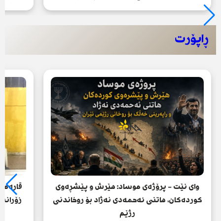
ڕاپۆرت
وای نێت - پرۆژەی موساد: هێرش و پێشڕەوی
قارەمان
کوردەکان، هاتنی ئەحمەدی نەژاد بۆ روخاندنی
زۆرانبا
رژێم