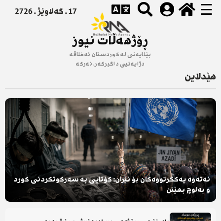
☰
17 . گەلاوێژ . 2726
ڕۆژهەڵات نیوز
بێلایەنی لە کوردستان ئەخلاقە
دژایەتیی داگیرکەر، ئەرکە
هێدلاین
نەتەوە یەکگرتووەکان بۆ ئێران: کۆتایی بە سەرکوتکردنی کورد
و بەلوچ بهێنن