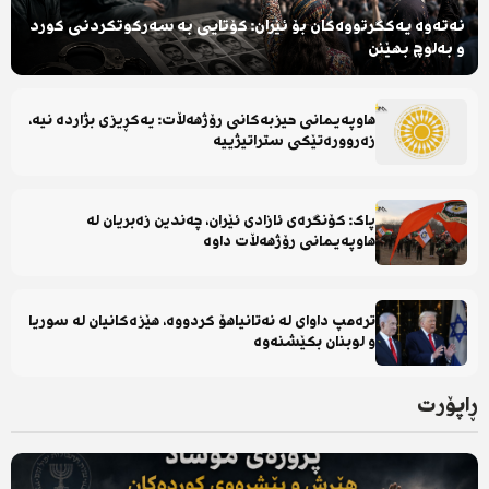
نەتەوە یەکگرتووەکان بۆ ئێران: کۆتایی بە سەرکوتکردنی کورد
و بەلوچ بهێنن
هاوپەیمانی حیزبەکانی رۆژهەڵات: یەکڕیزی بژاردە نیە،
زەروورەتێکی ستراتیژییە
پاک: کۆنگرەی ئازادی ئێران، چەندین زەبریان لە
هاوپەیمانی رۆژهەڵات داوە
ترەمپ داوای لە نەتانیاهۆ کردووە، هێزەکانیان لە سوریا
و لوبنان بکێشنەوە
ڕاپۆرت