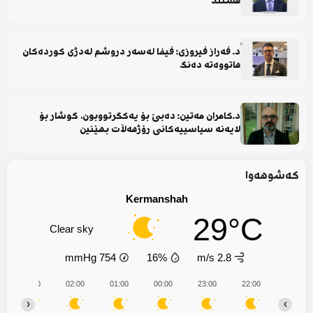
هستند
د. فەراز فیروزی: فیفا لەسەر دروشم لەدژی کوردەکان
هاتووەتە دەنگ
د.کامران مەتین: دەبێ بۆ یەکگرتووبون، گوشار بۆ
لایەنە سیاسییەکانی رۆژهەڵات بهێنین
کەشوهەوا
Kermanshah
29°C
Clear sky
mmHg
754
16%
2.8 m/s
03:00
02:00
01:00
00:00
23:00
22:00
‹
›